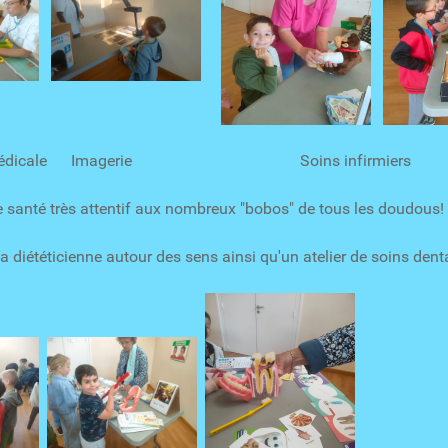
ation médicale Imagerie Soins i
 santé très attentif aux nombreux "bobos" de tous les doudous!
la diététicienne autour des sens ainsi qu'un atelier de soins den