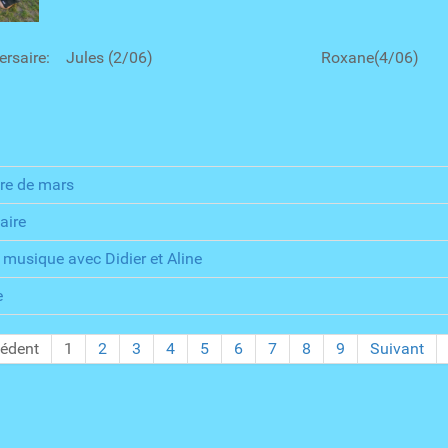
nniversaire: Jules (2/06) Roxane(
re de mars
aire
musique avec Didier et Aline
e
cédent
1
2
3
4
5
6
7
8
9
Suivant