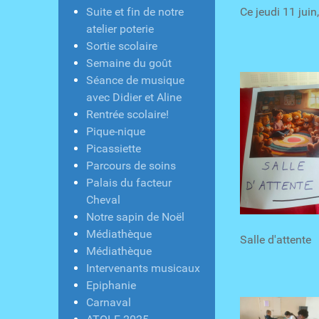
Suite et fin de notre
Ce jeudi 11 jui
atelier poterie
Sortie scolaire
Semaine du goût
Séance de musique
avec Didier et Aline
Rentrée scolaire!
Pique-nique
Picassiette
Parcours de soins
Palais du facteur
Cheval
Notre sapin de Noël
Médiathèque
Sall
Médiathèque
Intervenants musicaux
Epiphanie
Carnaval