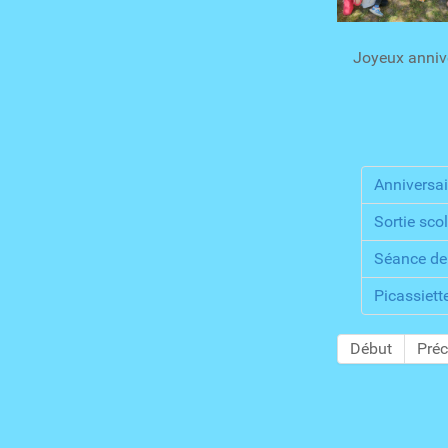
Joyeux a
Anniversai
Sortie scol
Séance de 
Picassiett
Début
Pré